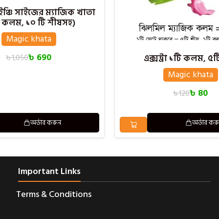
ইঞ্চি সাইজের ম্যাজিক খাতা
ি কলম, ১০ টি শীষসহ)
Magic khata
৳
690
এক্সট্রা ১টি কলম, ৫ট
৳
1,050
Magic khata
৳
80
৳
120
অর্ডার করুন
অর্ডার কর
Important Links
Terms & Conditions