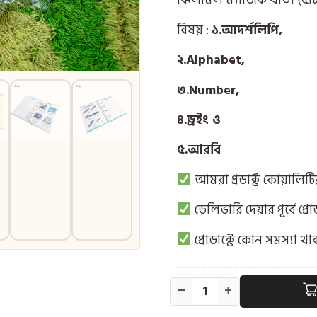
বিষয় :
১.আদর্শলিপি,
২.Alphabet,
৩.Number,
৪.ড্রইং ও
৫.আরবি
আমরা প্রডাক্ট কোয়ালিট
ডেলিভারি দেয়ার পূর্বে প্র
প্রোডাক্টে কোন সমস্যা থ
−
+