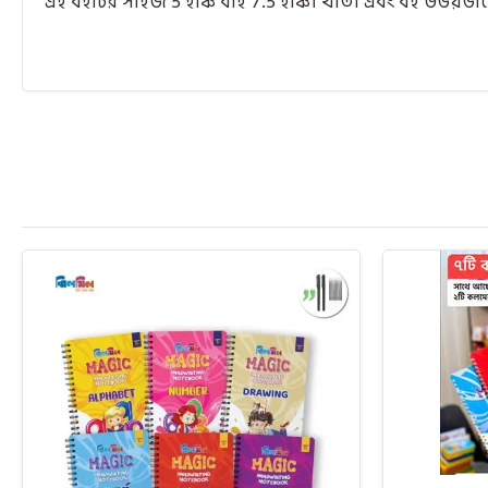
এই বইটির সাইজ 5 ইঞ্চি বাই 7.5 ইঞ্চি। খাতা এবং বই উভয়ভা