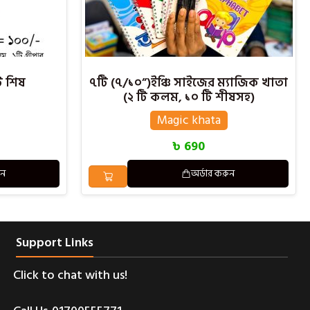
ি শিষ
৭টি (৭/১০”)ইঞ্চি সাইজের ম্যাজিক খাতা
(২ টি কলম, ১০ টি শীষসহ)
Magic khata
৳
690
ুন
অর্ডার করুন
Support Links
Click to chat with us!