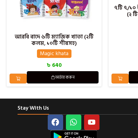
৭টি ৭/১০ 
(২ ট
আরবি বাদে ৬টি ম্যাজিক খাতা (২টি
কলম, ১০টি শীষসহ)
Magic khata
৳
640
অর্ডার করুন
Stay With Us