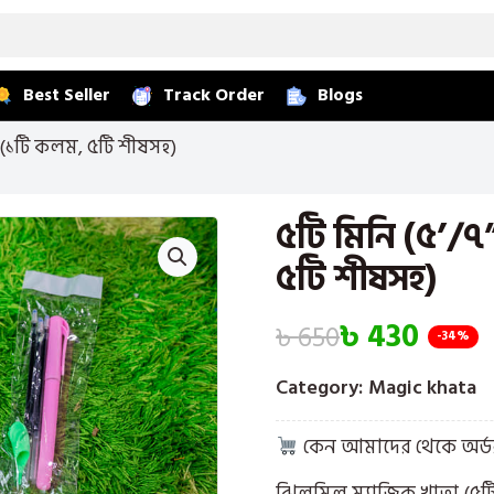
Best Seller
Track Order
Blogs
া (১টি কলম, ৫টি শীষসহ)
৫টি মিনি (৫’/৭
৫টি শীষসহ)
৳
430
৳
650
-34%
Category:
Magic khata
কেন আমাদের থেকে অর্ড
ঝিলমিল ম্যাজিক খাতা (৫টি