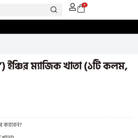
0
”) ইঞ্চির ম্যাজিক খাতা (১টি কলম,
র করবেন?
 খাতা)